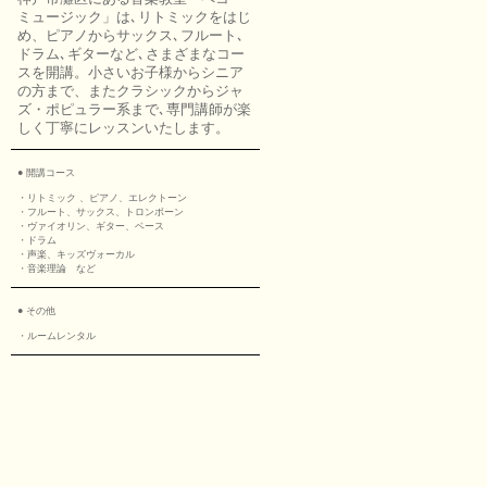
ミュージック」は､リトミックをはじ
め、ピアノからサックス､フルート､
ドラム､ギターなど､さまざまなコー
スを開講。小さいお子様からシニア
の方まで、またクラシックからジャ
ズ・ポピュラー系まで､専門講師が楽
しく丁寧にレッスンいたします。
● 開講コース
・リトミック 、ピアノ、エレクトーン
・フルート、サックス、トロンボーン
・ヴァイオリン、ギター、ベース
・ドラム
・声楽、キッズヴォーカル
・音楽理論 など
● その他
・ルームレンタル