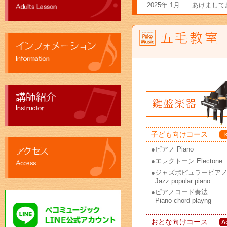
2025年 1月
あけまして
本年もPek
2025年 元
子ども向けコース
●
ピアノ Piano
●
エレクトーン Electone
●
ジャズポピュラーピア
Jazz popular piano
●
ピアノコード奏法
Piano chord playng
おとな向けコース