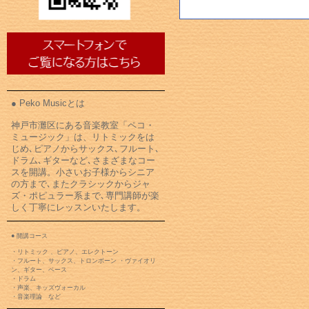
● Peko Musicとは
神戸市灘区にある音楽教室「ペコ・
ミュージック」は、リトミックをは
じめ､ピアノからサックス､フルート､
ドラム､ギターなど､さまざまなコー
スを開講。小さいお子様からシニア
の方まで､またクラシックからジャ
ズ・ポピュラー系まで､専門講師が楽
しく丁寧にレッスンいたします。
● 開講コース
・リトミック 、ピアノ、エレクトーン
・フルート、サックス、トロンボーン ・ヴァイオリ
ン、ギター、ベース
・ドラム
・声楽、キッズヴォーカル
・音楽理論 など