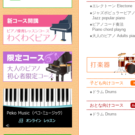
●
エレクトーン Electone
●
ジャズポピュラーピア
Jazz popular piano
●
ピアノコード奏法
Piano chord playng
●
大人のピアノ Adults pia
子ども向けコース
●
ドラム Drums
おとな向けコース
●
ドラム Drums